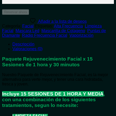
Reservar ahora
Añadir a la lista de deseos
Categoría:
Facial
Etiquetas:
Alta Frecuencia
,
Limpieza
Facial
,
Mascara Led
,
Mascarilla de Colageno
,
Puntas de
Diamante
,
Radio Frecuencia Facial
,
Vaporización
Descripción
Valoraciones (0)
Paquete Rejuvenecimiento Facial x 15
Sesiones de 1 hora y 30 minutos
Nuestro Paquete de Rejuvenecimiento Facial, es la mejor
alternativa para verte mejor, y tener una cara hidratada,
fresca y joven.
Incluye 15 SESIONES DE 1 HORA Y MEDIA
,
con una combinación de los siguientes
tratamientos, segun lo necesite: