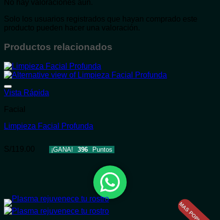
No hay valoraciones aún.
Solo los usuarios registrados que hayan comprado este
producto pueden hacer una valoración.
Productos relacionados
Añadir a la lista de deseos
Vista Rápida
Facial
Limpieza Facial Profunda
S/
119.00
¡GANA!
396
Puntos
MAS POPULAR