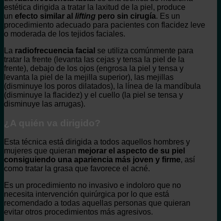
estética dirigida a tratar la laxitud de la piel, produce
un
efecto similar al
lifting
pero sin cirugía
. Es un
procedimiento adecuado para pacientes con flacidez leve
o moderada de los tejidos faciales.
La
radiofrecuencia facial
se utiliza comúnmente para
tratar la frente (levanta las cejas y tensa la piel de la
frente), debajo de los ojos (engrosa la piel y tensa y
levanta la piel de la mejilla superior), las mejillas
(disminuye los poros dilatados), la línea de la mandíbula
(disminuye la flacidez) y el cuello (la piel se tensa y
disminuye las arrugas).
¿A quién va dirigido?
Esta técnica está dirigida a todos aquellos hombres y
mujeres que quieran
mejorar el aspecto de su piel
consiguiendo una apariencia más joven y firme
, así
como tratar la grasa que favorece el acné.
Es un procedimiento no invasivo e indoloro que no
necesita intervención quirúrgica por lo que está
recomendado a todas aquellas personas que quieran
evitar otros procedimientos más agresivos.