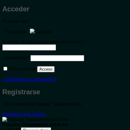
Acceder
Acceder con:
Facebook
Google
Obligatorio
Nombre de usuario o correo electrónico
*
Obligatorio
Contraseña
*
Recuérdame
Acceso
¿Olvidaste la contraseña?
Registrarse
¿No tienes una cuenta? ¡Registra una!
Registrar una cuenta
Paquete Tratamiento del Acne