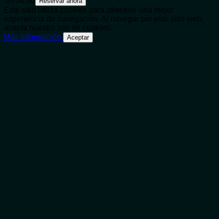
S/
750.00
Reservar ahora
Este sitio utiliza cookies para ofrecerle una mejor
experiencia de navegación. Al navegar por este sitio web,
acepta nuestro uso de cookies.
Más información
Aceptar