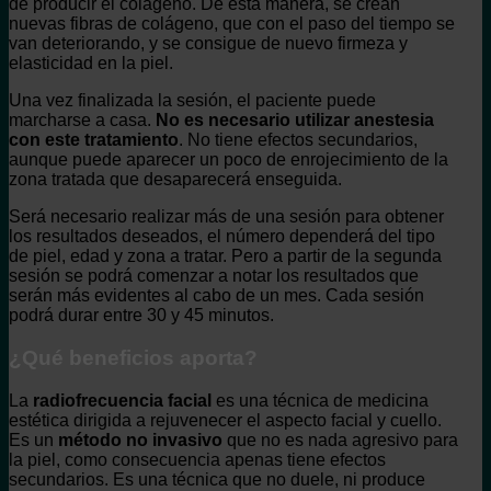
de producir el colágeno. De esta manera, se crean
nuevas fibras de colágeno, que con el paso del tiempo se
van deteriorando, y se consigue de nuevo firmeza y
elasticidad en la piel.
Una vez finalizada la sesión, el paciente puede
marcharse a casa.
No es necesario utilizar anestesia
con este tratamiento
. No tiene efectos secundarios,
aunque puede aparecer un poco de enrojecimiento de la
zona tratada que desaparecerá enseguida.
Será necesario realizar más de una sesión para obtener
los resultados deseados, el número dependerá del tipo
de piel, edad y zona a tratar. Pero a partir de la segunda
sesión se podrá comenzar a notar los resultados que
serán más evidentes al cabo de un mes. Cada sesión
podrá durar entre 30 y 45 minutos.
¿Qué beneficios aporta?
La
radiofrecuencia facial
es una técnica de medicina
estética dirigida a rejuvenecer el aspecto facial y cuello.
Es un
método no invasivo
que no es nada agresivo para
la piel, como consecuencia apenas tiene efectos
secundarios. Es una técnica que no duele, ni produce