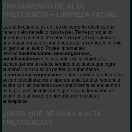
TRATAMIENTO DE ALTA
FRECUENCIA + LIMPIEZA FACIAL
La alta frecuencia es un tipo de corriente eléctrica que
tiene un alto beneficio para la piel. Tiene por objetivo
generar un aumento de calor en la piel, lo que produce
una mayor irrigación sanguínea y así, un enriquecimiento
oxígeno en el tejido. Posee importantes
efectos
desinfectantes, descongestivos,
antiinflamatorios
y estimulantes de los tejidos. La
técnica genera un efecto término muy suave que logra
aumentar la circulación periférica aumentando
la
nutrición y oxigenación
celular, también produce una
acción vasodilatadora e hiperemiante. La alta frecuencia
acaba con las bacterias que comúnmente se encuentran
en la piel y es desinfectante gracias a la formación de
ozono el cual posee propiedades germicidas y
antisépticas.
¿PARA QUÉ SE USA LA ALTA
FRECUENCIA?