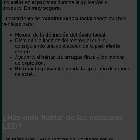
molestias en el paciente durante la aplicación o
después.
Es muy segura
.
El tratamiento de
radiofrecuencia facial
aporta muchas
ventajas para:
Mejorar de la
definición del
óvalo facial
.
Disminuir la flacidez del rostro y el cuello,
consiguiendo una contracción de la piel,
efecto
tensor
.
Ayudar a
eliminar las arrugas finas
y las marcas
de expresión.
Reducir la grasa
eliminando la aparición de granos
de acné.
¿Has oído hablar de las máscaras
LED?
Las
máscaras LED
o (emisor de luz diodo) son el