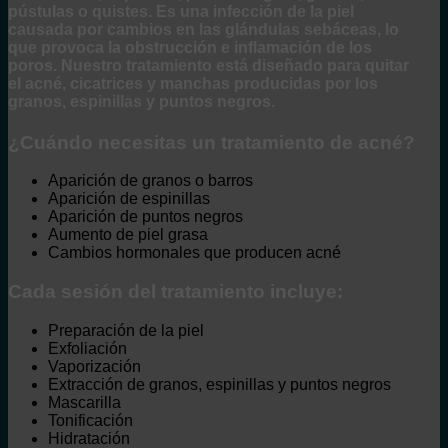
pústulas o quistes. Es una infección de la piel
causada por cambios en las glándulas sebáceas, lo
que provoca la obstrucción e inflamación de los
poros. Nuestro tratamiento está diseñado para quitar
el acné, cicatrices y manchas producidas por los
granos, espinillas y puntos negros.
¿Cuándo necesitas un tratamiento de acné?
Aparición de granos o barros
Aparición de espinillas
Aparición de puntos negros
Aumento de piel grasa
Cambios hormonales que producen acné
Cada sesión del tratamiento incluye:
Preparación de la piel
Exfoliación
Vaporización
Extracción de granos, espinillas y puntos negros
Mascarilla
Tonificación
Hidratación