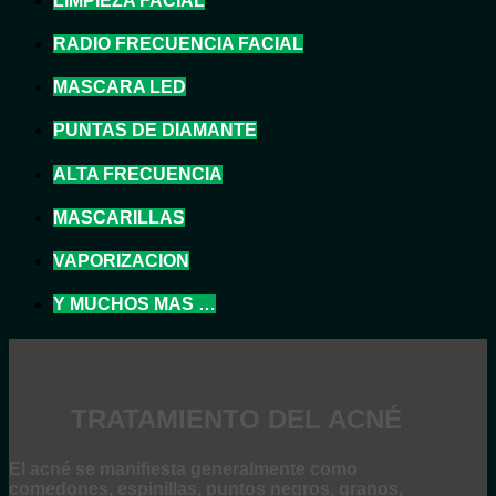
LIMPIEZA FACIAL
RADIO FRECUENCIA FACIAL
MASCARA LED
PUNTAS DE DIAMANTE
ALTA FRECUENCIA
MASCARILLAS
VAPORIZACION
Y MUCHOS MAS …
TRATAMIENTO DEL ACNÉ
El acné se manifiesta generalmente como
comedones, espinillas, puntos negros, granos,