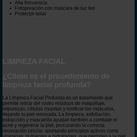
Alta frecuencia
Fotoporación con mascara de luz led
Protector solar
LIMPIEZA FACIAL
¿Cómo es el procedimiento de
limpieza facial profunda?
La Limpieza Facial Profunda es un tratamiento que
permite retirar del rostro residuos de maquillaje,
impurezas, células muertas y tonificar los músculos,
dejando tu piel renovada. La limpieza, exfoliación,
extracción y mascarilla ayudan también a combatir el
acné y regenerar la piel, procurando la correcta
renovación celular, aportando principios activos como
vitaminas, nutrientes e hidratantes, que permiten a la piel