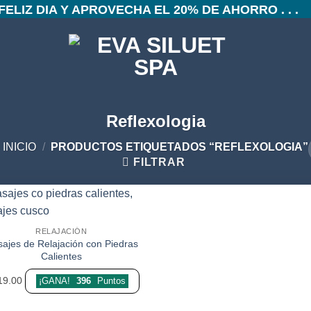
 FELIZ DIA Y APROVECHA EL 20% DE AHORRO . . .
Reflexologia
INICIO
/
PRODUCTOS ETIQUETADOS “REFLEXOLOGIA”
FILTRAR
Añadir
RELAJACIÓN
a la
ajes de Relajación con Piedras
lista de
deseos
Calientes
19.00
¡GANA!
396
Puntos