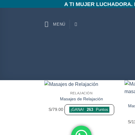
Saltar
A TI MUJER LUCHADORA,
al
contenido
MENÚ
RELAJACIÓN
Añadir
Masajes de Relajación
a la
Mas
lista de
S/
79.00
¡GANA!
263
Puntos
deseos
S/
1